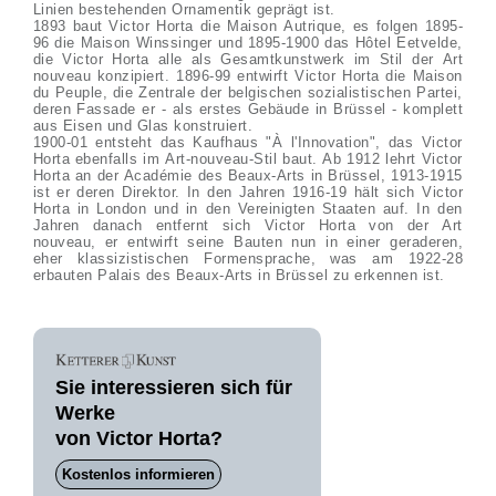
Linien bestehenden Ornamentik geprägt ist.
1893 baut Victor Horta die Maison Autrique, es folgen 1895-
96 die Maison Winssinger und 1895-1900 das Hôtel Eetvelde,
die Victor Horta alle als Gesamtkunstwerk im Stil der Art
nouveau konzipiert. 1896-99 entwirft Victor Horta die Maison
du Peuple, die Zentrale der belgischen sozialistischen Partei,
deren Fassade er - als erstes Gebäude in Brüssel - komplett
aus Eisen und Glas konstruiert.
1900-01 entsteht das Kaufhaus "À l'Innovation", das Victor
Horta ebenfalls im Art-nouveau-Stil baut. Ab 1912 lehrt Victor
Horta an der Académie des Beaux-Arts in Brüssel, 1913-1915
ist er deren Direktor. In den Jahren 1916-19 hält sich Victor
Horta in London und in den Vereinigten Staaten auf. In den
Jahren danach entfernt sich Victor Horta von der Art
nouveau, er entwirft seine Bauten nun in einer geraderen,
eher klassizistischen Formensprache, was am 1922-28
erbauten Palais des Beaux-Arts in Brüssel zu erkennen ist.
Sie interessieren sich für
Werke
von Victor Horta?
Kostenlos informieren