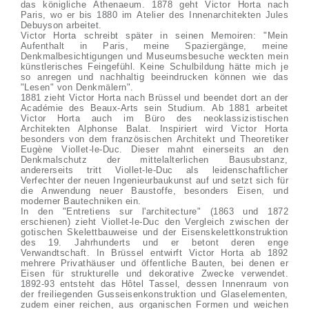
das königliche Athenaeum. 1878 geht Victor Horta nach
Paris, wo er bis 1880 im Atelier des Innenarchitekten Jules
Debuyson arbeitet.
Victor Horta schreibt später in seinen Memoiren: "Mein
Aufenthalt in Paris, meine Spaziergänge, meine
Denkmalbesichtigungen und Museumsbesuche weckten mein
künstlerisches Feingefühl. Keine Schulbildung hätte mich je
so anregen und nachhaltig beeindrucken können wie das
"Lesen" von Denkmälern".
1881 zieht Victor Horta nach Brüssel und beendet dort an der
Académie des Beaux-Arts sein Studium. Ab 1881 arbeitet
Victor Horta auch im Büro des neoklassizistischen
Architekten Alphonse Balat. Inspiriert wird Victor Horta
besonders von dem französischen Architekt und Theoretiker
Eugène Viollet-le-Duc. Dieser mahnt einerseits an den
Denkmalschutz der mittelalterlichen Bausubstanz,
andererseits tritt Viollet-le-Duc als leidenschaftlicher
Verfechter der neuen Ingenieurbaukunst auf und setzt sich für
die Anwendung neuer Baustoffe, besonders Eisen, und
moderner Bautechniken ein.
In den "Entretiens sur l'architecture" (1863 und 1872
erschienen) zieht Viollet-le-Duc den Vergleich zwischen der
gotischen Skelettbauweise und der Eisenskelettkonstruktion
des 19. Jahrhunderts und er betont deren enge
Verwandtschaft. In Brüssel entwirft Victor Horta ab 1892
mehrere Privathäuser und öffentliche Bauten, bei denen er
Eisen für strukturelle und dekorative Zwecke verwendet.
1892-93 entsteht das Hôtel Tassel, dessen Innenraum von
der freiliegenden Gusseisenkonstruktion und Glaselementen,
zudem einer reichen, aus organischen Formen und weichen